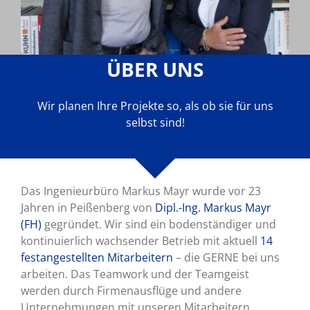
ÜBER UNS
Wir planen Ihre Projekte so, als ob sie für uns
selbst sind!
Das Ingenieurbüro Markus Mayr wurde vor 23
Jahren in Peißenberg von
Dipl.-Ing. Markus Mayr
(FH)
gegründet. Wir sind ein bodenständiger und
kontinuierlich wachsender Betrieb mit aktuell
14
festangestellten Mitarbeitern
– die GERNE bei uns
arbeiten. Das Teamwork und der Teamgeist
werden durch Firmenausflüge und andere
Unternehmungen mit unseren Mitarbeitern