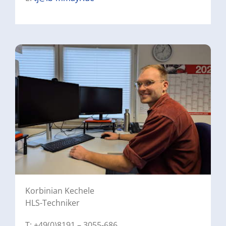
Korbinian Kechele
HLS-Techniker
T: +49(0)8191 – 3055-686